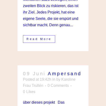
zweiten Blick zu riskieren, das ist
ihr Ziel. Jedes Projekt, hat eine
eigene Seele, die sie erspürt und
sichtbar macht. Denn genau...
Read More
09 Juni
Ampersand
Posted at 19:42h
in
by
Karoline
Frau Trullén
0 Comments
0
Likes
über dieses projekt Das