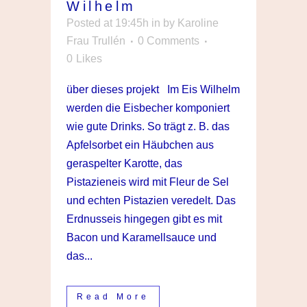
Wilhelm
Posted at 19:45h
in
by
Karoline
Frau Trullén
0 Comments
0
Likes
über dieses projekt Im Eis Wilhelm
werden die Eisbecher komponiert
wie gute Drinks. So trägt z. B. das
Apfelsorbet ein Häubchen aus
geraspelter Karotte, das
Pistazieneis wird mit Fleur de Sel
und echten Pistazien veredelt. Das
Erdnusseis hingegen gibt es mit
Bacon und Karamellsauce und
das...
Read More