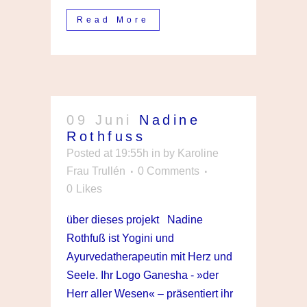
Read More
09 Juni
Nadine
Rothfuss
Posted at 19:55h
in
by
Karoline
Frau Trullén
0 Comments
0
Likes
über dieses projekt Nadine
Rothfuß ist Yogini und
Ayurvedatherapeutin mit Herz und
Seele. Ihr Logo Ganesha - »der
Herr aller Wesen« – präsentiert ihr