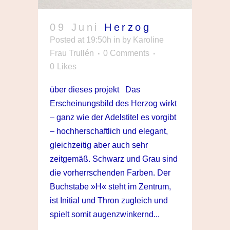
09 Juni
Herzog
Posted at 19:50h
in
by
Karoline
Frau Trullén
0 Comments
0
Likes
über dieses projekt Das
Erscheinungsbild des Herzog wirkt
– ganz wie der Adelstitel es vorgibt
– hochherschaftlich und elegant,
gleichzeitig aber auch sehr
zeitgemäß. Schwarz und Grau sind
die vorherrschenden Farben. Der
Buchstabe »H« steht im Zentrum,
ist Initial und Thron zugleich und
spielt somit augenzwinkernd...