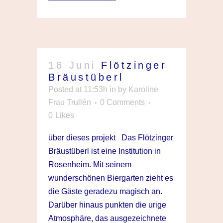
16 Juni
Flötzinger
Bräustüberl
Posted at 11:53h
in
by
Karoline
Frau Trullén
0 Comments
0
Likes
über dieses projekt Das Flötzinger
Bräustüberl ist eine Institution in
Rosenheim. Mit seinem
wunderschönen Biergarten zieht es
die Gäste geradezu magisch an.
Darüber hinaus punkten die urige
Atmosphäre, das ausgezeichnete