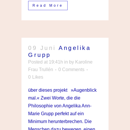
Read More
09 Juni
Angelika
Grupp
Posted at 19:41h
in
by
Karoline
Frau Trullén
0 Comments
0
Likes
über dieses projekt »Augenblick
mal.« Zwei Worte, die die
Philosophie von Angelika Ann-
Marie Grupp perfekt auf ein
Minimum herunterbrechen. Die
Menschen dazu bewegen, einen