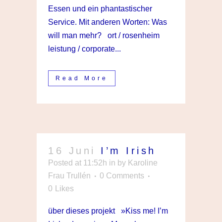
Essen und ein phantastischer
Service. Mit anderen Worten: Was
will man mehr? ort / rosenheim
leistung / corporate...
Read More
16 Juni
I’m Irish
Posted at 11:52h
in
by
Karoline
Frau Trullén
0 Comments
0
Likes
über dieses projekt »Kiss me! I’m