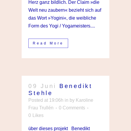
Herz ganz bildlich. Der Claim »die
Welt neu zaubern« bezieht sich auf
das Wort »Yogini«, die weibliche
Form des Yogi / Yogameisters....
Read More
09 Juni
Benedikt
Stehle
Posted at 19:06h
in
by
Karoline
Frau Trullén
0 Comments
0
Likes
über dieses projekt Benedikt