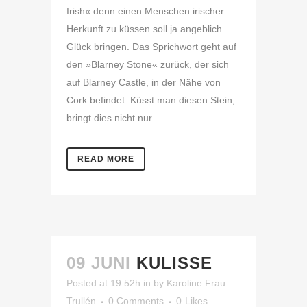
Irish« denn einen Menschen irischer
Herkunft zu küssen soll ja angeblich
Glück bringen. Das Sprichwort geht auf
den »Blarney Stone« zurück, der sich
auf Blarney Castle, in der Nähe von
Cork befindet. Küsst man diesen Stein,
bringt dies nicht nur...
READ MORE
09 JUNI
KULISSE
Posted at 19:52h
in
by
Karoline Frau
Trullén
0 Comments
0
Likes