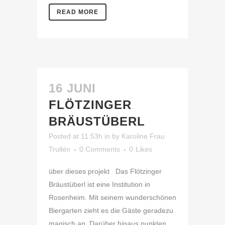
READ MORE
16 JUNI
FLÖTZINGER
BRÄUSTÜBERL
Posted at 11:53h
in
by
Karoline Frau
Trullén
0 Comments
0
Likes
über dieses projekt Das Flötzinger
Bräustüberl ist eine Institution in
Rosenheim. Mit seinem wunderschönen
Biergarten zieht es die Gäste geradezu
magisch an. Darüber hinaus punkten