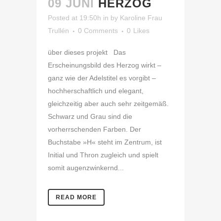
09 JUNI
HERZOG
Posted at 19:50h
in
by
Karoline Frau
Trullén
0 Comments
0
Likes
über dieses projekt Das
Erscheinungsbild des Herzog wirkt –
ganz wie der Adelstitel es vorgibt –
hochherschaftlich und elegant,
gleichzeitig aber auch sehr zeitgemäß.
Schwarz und Grau sind die
vorherrschenden Farben. Der
Buchstabe »H« steht im Zentrum, ist
Initial und Thron zugleich und spielt
somit augenzwinkernd...
READ MORE