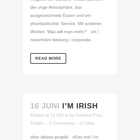
die urige Atmosphäre, das
ausgezeichnete Essen und ein
phantastischer Service. Mit anderen
Worten: Was will man mehr? ort /
rosenheim leistung / corporate...
READ MORE
16 JUNI
I’M IRISH
Posted at 11:52h
in
by
Karoline Frau
Trullén
0 Comments
0
Likes
über dieses projekt »Kiss me! I’m