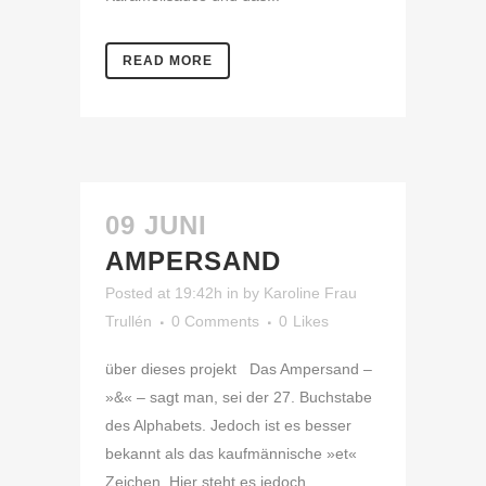
READ MORE
09 JUNI
AMPERSAND
Posted at 19:42h
in
by
Karoline Frau
Trullén
0 Comments
0
Likes
über dieses projekt Das Ampersand –
»&« – sagt man, sei der 27. Buchstabe
des Alphabets. Jedoch ist es besser
bekannt als das kaufmännische »et«
Zeichen. Hier steht es jedoch